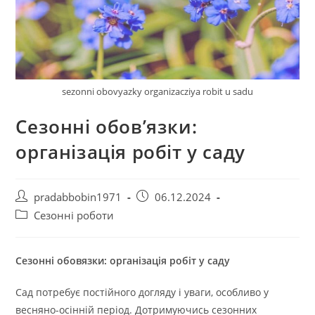
sezonni obovyazky organizacziya robit u sadu
Сезонні обов’язки:
організація робіт у саду
Автор
Запис
pradabbobin1971
06.12.2024
запису:
опубліковано:
Категорія
Сезонні роботи
запису:
Сезонні обовязки: організація робіт у саду
Сад потребує постійного догляду і уваги, особливо у
весняно-осінній період. Дотримуючись сезонних