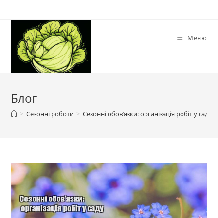
Перейти
до
вмісту
Меню
Блог
>
Сезонні роботи
>
Сезонні обов’язки: організація робіт у саду