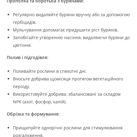
Прополка та боротьба з бурянами:
Регулярно видаляйте буряни вручну або за допомогою
гербіцидів.
Мульчування допомагає придушити ріст бурянів.
Запобігайте утворенню насіння, видаляючи буряни до
цвітіння.
Полив і підгодівля:
Поливайте рослини в спекотні дні.
Вносьте добрива щомісяця протягом вегетаційного
періоду.
Використовуйте добрива, збалансовані за складом
NPK (азот, фосфор, калій).
Обрізка та формування:
Прищипуйте однорічні рослини для стимулювання
розгалуження.