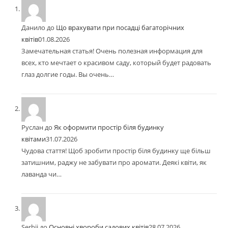
Данило
до
Що врахувати при посадці багаторічних
квітів
01.08.2026
Замечательная статья! Очень полезная информация для
всех, кто мечтает о красивом саду, который будет радовать
глаз долгие годы. Вы очень…
Руслан
до
Як оформити простір біля будинку
квітами
31.07.2026
Чудова стаття! Щоб зробити простір біля будинку ще більш
затишним, раджу не забувати про аромати. Деякі квіти, як
лаванда чи…
Serhii
до
Основні хвороби садових квітів
28.07.2026