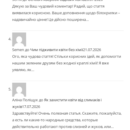
Дякую за Ваш чудовий коментар! Радий, що стаття
виявилася корисною. Ваше доповнення щодо білокрилки –
надзвичайно цінне! Це дійсно поширена…
Semen
до
Чим підживити квіти без хімії
21.07.2026
Ого, яка чудова стаття! Стільки корисних ідей, як допомогти
нашим зеленим друзям без жодної краплі хімії! Я вже
уявляю, як…
Аліна Поліщук
до
Як захистити квіти від слимаків і
жуків
17.07.2026
Здравствуйте! Очень полезная статья. Скажите, пожалуйста,
а есть ли какие-то народные средства, которые
действительно работают против слизней и жуков, или…