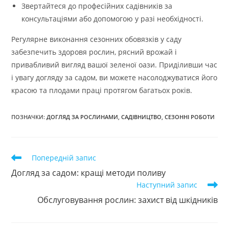
Звертайтеся до професійних садівників за
консультаціями або допомогою у разі необхідності.
Регулярне виконання сезонних обовязків у саду
забезпечить здоровя рослин, рясний врожай і
привабливий вигляд вашої зеленої оази. Приділивши час
і увагу догляду за садом, ви можете насолоджуватися його
красою та плодами праці протягом багатьох років.
ПОЗНАЧКИ
:
ДОГЛЯД ЗА РОСЛИНАМИ
,
САДІВНИЦТВО
,
СЕЗОННІ РОБОТИ
Прочитати
Попередній запис
більше
Догляд за садом: кращі методи поливу
статей
Наступний запис
Обслуговування рослин: захист від шкідників