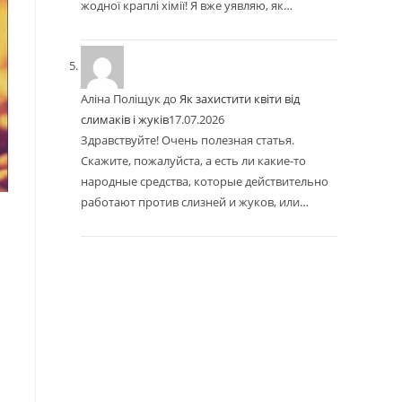
жодної краплі хімії! Я вже уявляю, як…
Аліна Поліщук
до
Як захистити квіти від
слимаків і жуків
17.07.2026
Здравствуйте! Очень полезная статья.
Скажите, пожалуйста, а есть ли какие-то
народные средства, которые действительно
работают против слизней и жуков, или…