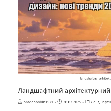
landshaftnyj arhitek
Ландшафтний архітектурний 
Автор
Запис
Категорія
pradabbobin1971
20.03.2025
Ландшафтн
запису:
опубліковано:
запису: