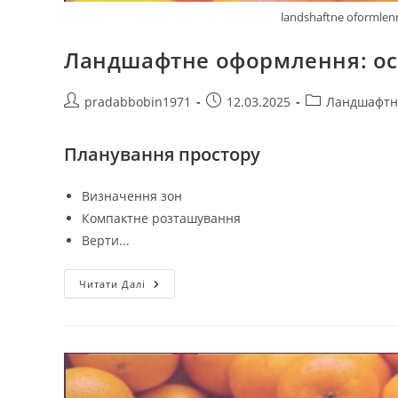
landshaftne oformlenn
Ландшафтне оформлення: осо
Автор
Запис
Категорія
pradabbobin1971
12.03.2025
Ландшафтн
запису:
опубліковано:
запису:
Планування простору
Визначення зон
Компактне розташування
Верти...
Ландшафтне
Читати Далі
Оформлення:
Особливості
Для
Малих
Ділянок