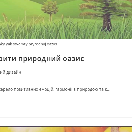
nky yak stvoryty pryrodnyj oazys
орити природний оазис
ий дизайн
рело позитивних емоцій, гармонії з природою та к...