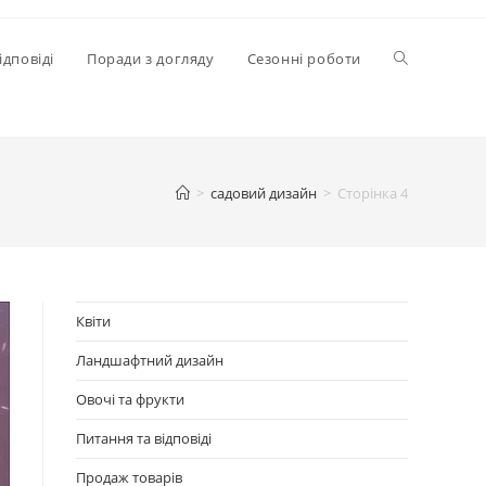
Перемкнути
ідповіді
Поради з догляду
Сезонні роботи
пошук
>
садовий дизайн
>
Сторінка 4
на
веб-
Квіти
Ландшафтний дизайн
сайті
Овочі та фрукти
Питання та відповіді
Продаж товарів