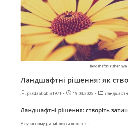
landshaftni rishennya 
Ландшафтні рішення: як ство
Автор
Запис
Категорія
pradabbobin1971
19.03.2025
Ландшафтн
запису:
опубліковано:
запису:
Ландшафтні рішення: створіть зати
У сучасному ритмі життя кожен з ...