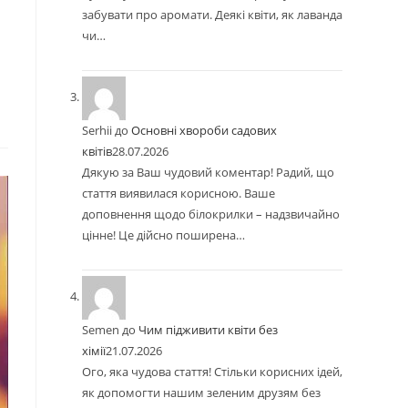
забувати про аромати. Деякі квіти, як лаванда
чи…
Serhii
до
Основні хвороби садових
квітів
28.07.2026
Дякую за Ваш чудовий коментар! Радий, що
стаття виявилася корисною. Ваше
доповнення щодо білокрилки – надзвичайно
цінне! Це дійсно поширена…
Semen
до
Чим підживити квіти без
хімії
21.07.2026
Ого, яка чудова стаття! Стільки корисних ідей,
як допомогти нашим зеленим друзям без