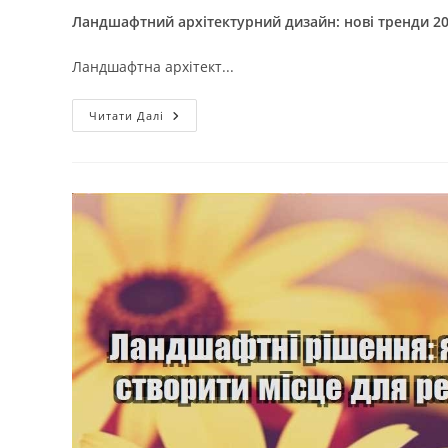
Ландшафтний архітектурний дизайн: нові тренди 2
Ландшафтна архітект...
Ландшафтний
Читати Далі
Архітектурний
Дизайн:
Нові
Тренди
2024
Року