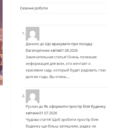
Сезонні роботи
Данило
до
Що врахувати при посадці
багаторічних квітів
01.08.2026
Замечательная статья! Очень полезная
информация для всех, кто мечтает о
красивом саду, который будет радовать глаз
долгие годы. Вы очень…
Руслан
до
Як оформити простір біля будинку
квітами
31.07.2026
Чудова стаття! Щоб зробити простір біля
будинку ще більш затишним, раджу не