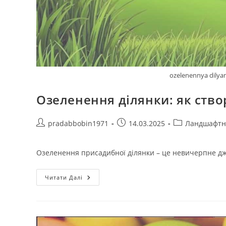
ozelenennya dilya
Озеленення ділянки: як ств
Автор
Запис
Категорія
pradabbobin1971
14.03.2025
Ландшафтн
запису:
опубліковано:
запису:
Озеленення присадибної ділянки – це невичерпне дже
Озеленення
Читати Далі
Ділянки:
Як
Створити
Природний
Оазис