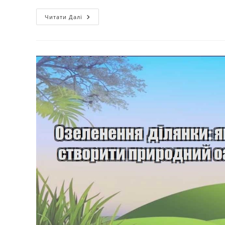
Ландшафтні
Читати Далі
Рішення:
Як
Створити
Місце
Для
Релаксації