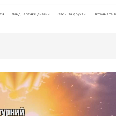
іти
Ландшафтний дизайн
Овочі та фрукти
Питання та в