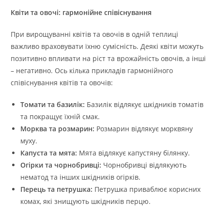
Квіти та овочі: гармонійне співіснування
При вирощуванні квітів та овочів в одній теплиці
важливо враховувати їхню сумісність. Деякі квіти можуть
позитивно впливати на ріст та врожайність овочів, а інші
– негативно. Ось кілька прикладів гармонійного
співіснування квітів та овочів:
Томати та базилік:
Базилік відлякує шкідників томатів
та покращує їхній смак.
Морква та розмарин:
Розмарин відлякує морквяну
муху.
Капуста та мята:
Мята відлякує капустяну білянку.
Огірки та чорнобривці:
Чорнобривці відлякують
нематод та інших шкідників огірків.
Перець та петрушка:
Петрушка приваблює корисних
комах, які знищують шкідників перцю.