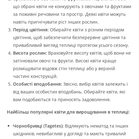
що обрані квіти не конкурують з овочами та фруктами
за поживні речовини та простір. Деякі квіти можуть
навіть пригнічувати ріст інших рослин.
Період цвітіння:
Обирайте квіти з різним періодом
цвітіння, щоб забезпечити безперервне цвітіння та
привабливий вигляд теплиці протягом усього сезону.
Висота рослин:
Враховуйте висоту квітів, щоб вони не
затінювали овочі та фрукти. Високі квіти краще
розміщувати вздовж стін теплиці або у верхній
частині конструкцій.
Особисті вподобання:
Звісно, вибір квітів залежить і
від ваших особистих вподобань. Обирайте квіти, які
вам подобаються та приносять задоволення.
Найбільш популярні квіти для вирощування в теплиці:
Чорнобривці (Tagetes):
Відлякують нематод та інших
шкідників, невибагливі у догляді та мають тривалий