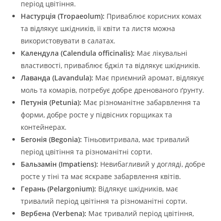
період цвітіння.
Настурція (Tropaeolum):
Приваблює корисних комах
та відлякує шкідників, її квіти та листя можна
використовувати в салатах.
Календула (Calendula officinalis):
Має лікувальні
властивості, приваблює бджіл та відлякує шкідників.
Лаванда (Lavandula):
Має приємний аромат, відлякує
моль та комарів, потребує добре дренованого ґрунту.
Петунія (Petunia):
Має різноманітне забарвлення та
форми, добре росте у підвісних горщиках та
контейнерах.
Бегонія (Begonia):
Тіньовитривала, має тривалий
період цвітіння та різноманітні сорти.
Бальзамін (Impatiens):
Невибагливий у догляді, добре
росте у тіні та має яскраве забарвлення квітів.
Герань (Pelargonium):
Відлякує шкідників, має
тривалий період цвітіння та різноманітні сорти.
Вербена (Verbena):
Має тривалий період цвітіння,