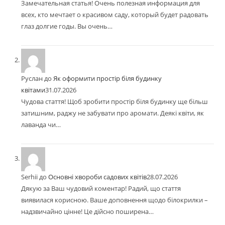
Замечательная статья! Очень полезная информация для
всех, кто мечтает о красивом саду, который будет радовать
глаз долгие годы. Вы очень…
Руслан
до
Як оформити простір біля будинку
квітами
31.07.2026
Чудова стаття! Щоб зробити простір біля будинку ще більш
затишним, раджу не забувати про аромати. Деякі квіти, як
лаванда чи…
Serhii
до
Основні хвороби садових квітів
28.07.2026
Дякую за Ваш чудовий коментар! Радий, що стаття
виявилася корисною. Ваше доповнення щодо білокрилки –
надзвичайно цінне! Це дійсно поширена…