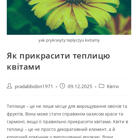
yak prykrasyty teplyczyu kvitamy
Як прикрасити теплицю
квітами
Автор
Запис
Категорія
pradabbobin1971
09.12.2025
Квіти
запису:
опубліковано:
запису:
Теплиця – це не лише місце для вирощування овочів та
фруктів. Вона може стати справжнім оазисом краси та
гармонії, якщо її правильно прикрасити квітами. Квіти в
теплиці – це не просто декоративний елемент, а й
корисний помічник у вирощуванні врожаю. Вони