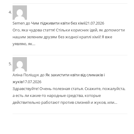
Semen
до
Чим підживити квіти без хімії
21.07.2026
Ого, яка чудова стаття! Стільки корисних ідей, як допомогти
нашим зеленим друзям без жодної краплі хімії! Я вже
уявляю, як…
Аліна Поліщук
до
Як захистити квіти від слимаків і
жуків
17.07.2026
Здравствуйте! Очень полезная статья. Скажите, пожалуйста,
а есть ли какие-то народные средства, которые
действительно работают против слизней и жуков, или…