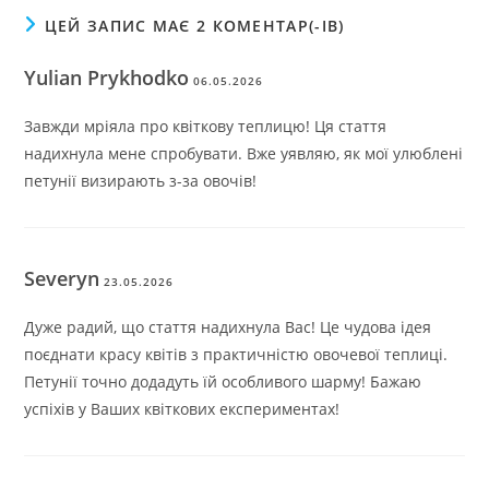
ЦЕЙ ЗАПИС МАЄ 2 КОМЕНТАР(-ІВ)
Yulian Prykhodko
06.05.2026
Завжди мріяла про квіткову теплицю! Ця стаття
надихнула мене спробувати. Вже уявляю, як мої улюблені
петунії визирають з-за овочів!
Severyn
23.05.2026
Дуже радий, що стаття надихнула Вас! Це чудова ідея
поєднати красу квітів з практичністю овочевої теплиці.
Петунії точно додадуть їй особливого шарму! Бажаю
успіхів у Ваших квіткових експериментах!