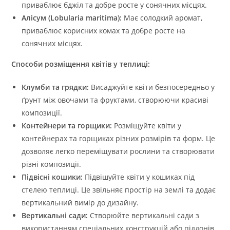
приваблює бджіл та добре росте у сонячних місцях.
Алісум (Lobularia maritima):
Має солодкий аромат,
приваблює корисних комах та добре росте на
сонячних місцях.
Способи розміщення квітів у теплиці:
Клумби та грядки:
Висаджуйте квіти безпосередньо у
ґрунт між овочами та фруктами, створюючи красиві
композиції.
Контейнери та горщики:
Розміщуйте квіти у
контейнерах та горщиках різних розмірів та форм. Це
дозволяє легко переміщувати рослини та створювати
різні композиції.
Підвісні кошики:
Підвішуйте квіти у кошиках під
стелею теплиці. Це звільняє простір на землі та додає
вертикальний вимір до дизайну.
Вертикальні сади:
Створюйте вертикальні сади з
використанням спеціальних конструкцій або піддонів.