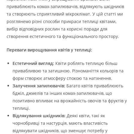
приваблюють комах-запилювачів, відлякують шкідників
та створюють сприятливий мікроклімат. У цій статті ми
розглянемо різні способи прикраси теплиці квітами,
вибір відповідних рослин та корисні поради для
створення естетичного та функціонального простору.
Переваги вирощування квітів у теплиці:
Естетичний вигляд:
Квіти роблять теплицю більш
привабливою та затишною. Різноманіття кольорів та
форм створює атмосферу спокою та натхнення.
Залучення запилювачів:
Багато квітів приваблюють
бджіл, джмелів та інших комах-запилювачів, що
позитивно впливає на врожайність овочів та фруктів у
теплиці.
Відлякування шкідників:
Деякі квіти, такі як
чорнобривці та настурція, мають властивість
відлякувати шкідників, що зменшує потребу у