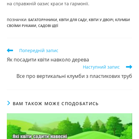
на справжній оазис краси та гармонії.
ПОЗНАЧКИ
:
БАГАТОРІЧНИКИ
,
КВІТИ ДЛЯ САДУ
,
КВІТИ У ДВОРІ
,
КЛУМБИ
СВОЇМИ РУКАМИ
,
САДОВІ ІДЕЇ
Прочитати
Попередній запис
більше
Як посадити квіти навколо дерева
статей
Наступний запис
Все про вертикальні клумби з пластикових труб
ВАМ ТАКОЖ МОЖЕ СПОДОБАТИСЬ