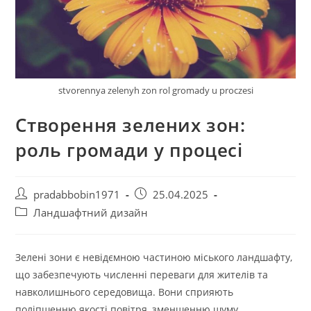
stvorennya zelenyh zon rol gromady u proczesi
Створення зелених зон:
роль громади у процесі
Автор
Запис
pradabbobin1971
25.04.2025
запису:
опубліковано:
Категорія
Ландшафтний дизайн
запису:
Зелені зони є невідємною частиною міського ландшафту,
що забезпечують численні переваги для жителів та
навколишнього середовища. Вони сприяють
поліпшенню якості повітря, зменшенню шуму,