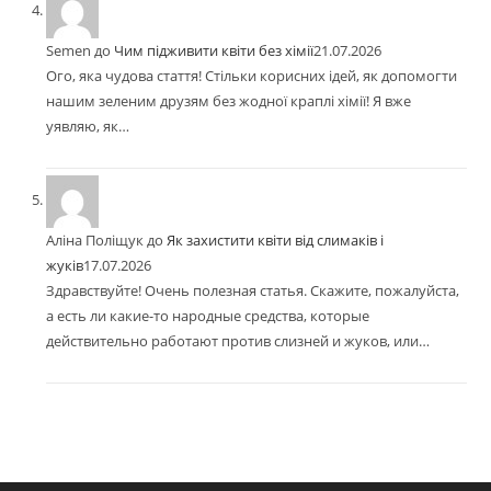
Semen
до
Чим підживити квіти без хімії
21.07.2026
Ого, яка чудова стаття! Стільки корисних ідей, як допомогти
нашим зеленим друзям без жодної краплі хімії! Я вже
уявляю, як…
Аліна Поліщук
до
Як захистити квіти від слимаків і
жуків
17.07.2026
Здравствуйте! Очень полезная статья. Скажите, пожалуйста,
а есть ли какие-то народные средства, которые
действительно работают против слизней и жуков, или…