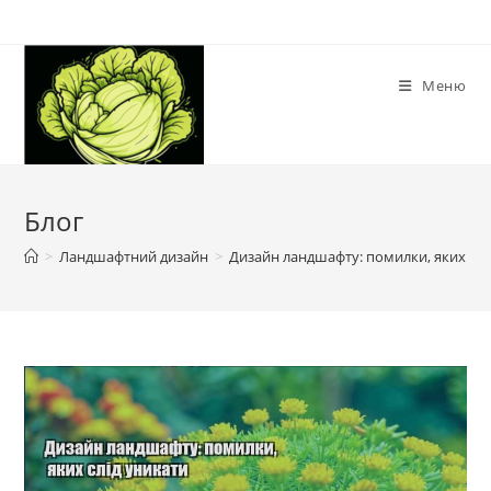
Перейти
до
вмісту
Меню
Блог
>
Ландшафтний дизайн
>
Дизайн ландшафту: помилки, яких слі