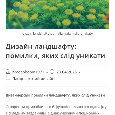
dyzajn landshaftu pomylky yakyh slid unykaty
Дизайн ландшафту:
помилки, яких слід уникати
Автор
Запис
pradabbobin1971
29.04.2025
запису:
опубліковано:
Категорія
Ландшафтний дизайн
запису:
Дизайнерські помилки ландшафту, яких слід уникати
Створення привабливого й функціонального ландшафту
є складним завданням. Однак уникаючи поширених