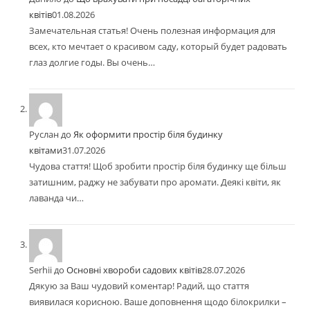
квітів
01.08.2026
Замечательная статья! Очень полезная информация для
всех, кто мечтает о красивом саду, который будет радовать
глаз долгие годы. Вы очень…
Руслан
до
Як оформити простір біля будинку
квітами
31.07.2026
Чудова стаття! Щоб зробити простір біля будинку ще більш
затишним, раджу не забувати про аромати. Деякі квіти, як
лаванда чи…
Serhii
до
Основні хвороби садових квітів
28.07.2026
Дякую за Ваш чудовий коментар! Радий, що стаття
виявилася корисною. Ваше доповнення щодо білокрилки –