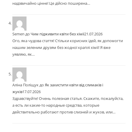
надзвичайно цінне! Це дійсно поширена…
Semen
до
Чим підживити квіти без хімії
21.07.2026
Ого, яка чудова стаття! Стільки корисних ідей, як допомогти
нашим зеленим друзям без жодної краплі хімії! Я вже
уявляю, як…
Аліна Поліщук
до
Як захистити квіти від слимаків і
жуків
17.07.2026
Здравствуйте! Очень полезная статья. Скажите, пожалуйста,
а есть ли какие-то народные средства, которые
действительно работают против слизней и жуков, или…